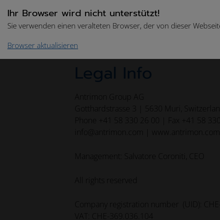
Ihr Browser wird nicht unterstützt!
Sie verwenden einen veralteten Browser, der von dieser Webseite
Browser aktualisieren
Legal Info
Antrimon Group AG
Gotthardstrasse 3 | 5630 Muri, Switzerla
Phone +41 58 330 26 00 | Fax +41 58 33
info@antrimon.com | www.antrimon.com
Management: Salvatore Coroniti, CEO
All rights reserved
Company registration number (UID): CHE
VAT: CHE-369.036.104