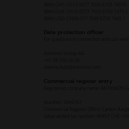
IBAN CHF: CH33 0077 7009 6759 74559
IBAN EUR: CH76 0077 7009 6759 7475 5
IBAN USD: CH06 077 7009 6759 7465 7
Data protection officer
For questions in connection with our websi
Antrimon Group AG
+41 58 330 26 00
datenschutz@antrimon.com
Commercial register entry
Registered company name: ANTRIMON 
Number: 3049767
Commercial Register Office: Canton Aarg
Value added tax number: MWST CHE-166