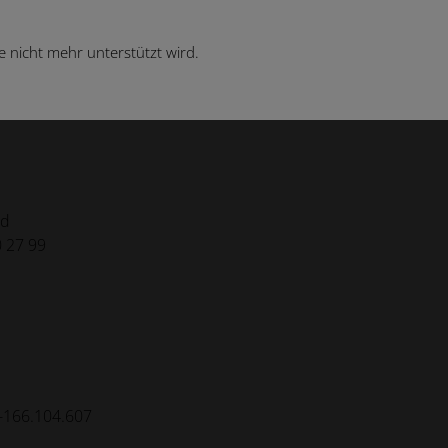
 nicht mehr unterstützt wird.
nd
0 27 99
-166.104.607