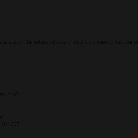
te, also on the subject of data protection, please contact our dat
Group AG
au
.104.607