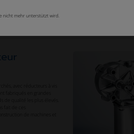
 nicht mehr unterstützt wird.
its
Moteurs
Moteur DC avec reducteur
teur
chés, avec réducteurs à vis
sont fabriqués en grandes
s de qualité les plus élevés.
s fait de ces
onstruction de machines et