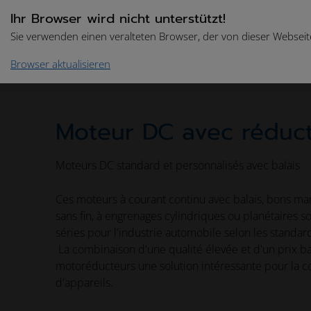
Ihr Browser wird nicht unterstützt!
Sie verwenden einen veralteten Browser, der von dieser Webseite
Browser aktualisieren
Accueil
Drive Technologies
Catalogue des produ
Moteur DC avec réduc
Moteurs DC standard et personnalisés avec balais
Ces moteurs à courant continu avec balais, bons mar
sans fin, à engrenages cylindriques ou planétaires 
séries pour l'industrie automobile selon les standard
La combinaison d'une qualité élevée et d'un prix ba
motoréducteurs une solution intéressante pour la c
d'appareils.