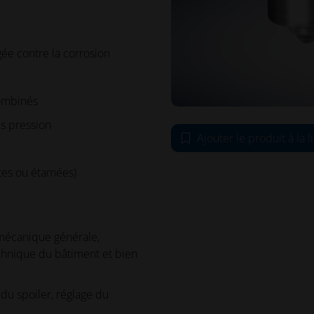
gée contre la corrosion
combinés
us pression
Ajouter le produit à la l
ates ou étamées)
 mécanique générale,
echnique du bâtiment et bien
du spoiler, réglage du