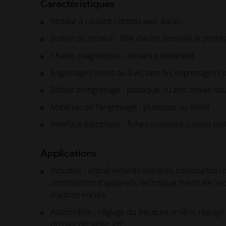
Caractéristiques
Moteur à courant continu avec balais
Boîtier du moteur : tôle d'acier, laminée et proté
Champ magnétique : Aimant permanent
Engrenages droits ou à vis sans fin, engrenages 
Boîtier d'engrenage : plastique ou zinc moulé so
Matériau de l'engrenage : plastique ou métal
Interface électrique : fiches ou torons (cosses pl
Applications
Industrie : entraînements linéaires, construction
construction d'appareils, technique médicale, t
d'autres encore.
Automobile : réglage du becquet arrière, réglage 
dossier de siège, etc.