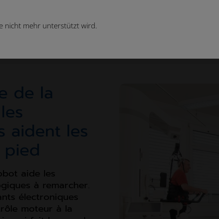
 nicht mehr unterstützt wird.
 rééducation
e de la
les
 aident les
 pied
obot aide les
ogiques à remarcher.
nts électroniques
ntrôle moteur à la