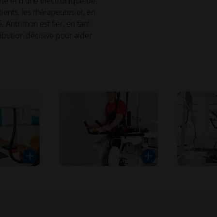
te et d'une électronique de
ients, les thérapeutes et, en
 Antrimon est fier, en tant
ibution décisive pour aider