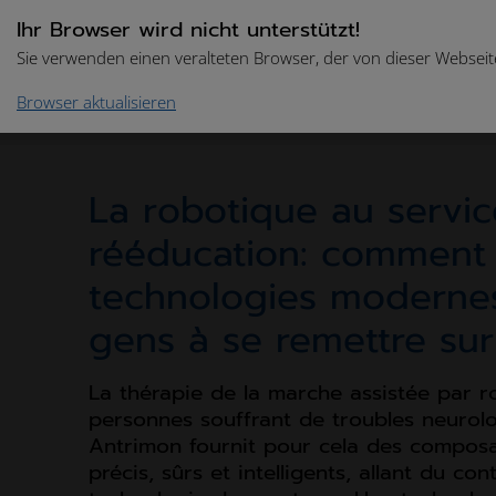
Ihr Browser wird nicht unterstützt!
Sie verwenden einen veralteten Browser, der von dieser Webseite
Browser aktualisieren
Accueil
Success Stories
Robotique rencontre la
La robotique au servic
rééducation: comment 
technologies modernes
gens à se remettre sur
La thérapie de la marche assistée par r
personnes souffrant de troubles neurol
Antrimon fournit pour cela des composa
précis, sûrs et intelligents, allant du co