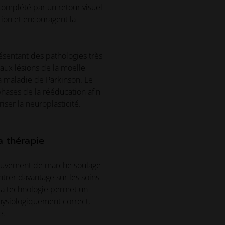
complété par un retour visuel
ion et encouragent la
sentant des pathologies très
 aux lésions de la moelle
la maladie de Parkinson. Le
hases de la rééducation afin
ser la neuroplasticité.
la thérapie
 mouvement de marche soulage
trer davantage sur les soins
 la technologie permet un
hysiologiquement correct,
e.