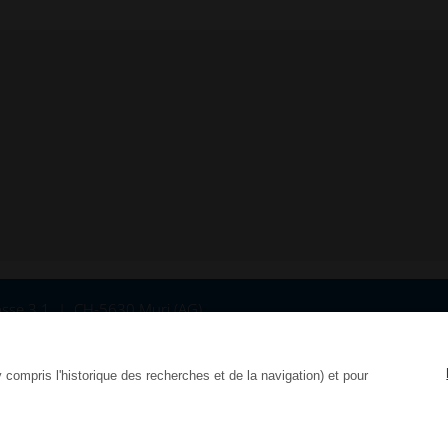
sse 3.1
CH-5630 Muri (AG)
.com
y compris l'historique des recherches et de la navigation) et pour
aration de Protection des Donnée
CGV
CGA