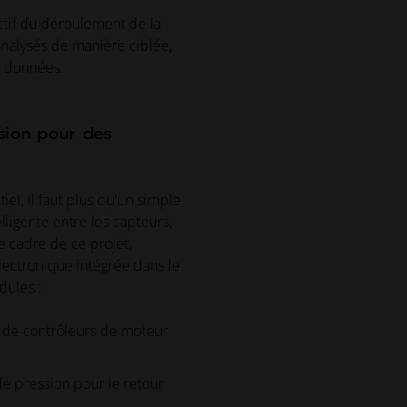
ctif du déroulement de la
nalysés de manière ciblée,
s données.
ision pour des
el, il faut plus qu'un simple
lligente entre les capteurs,
e cadre de ce projet,
lectronique intégrée dans le
dules :
 de contrôleurs de moteur
de pression pour le retour