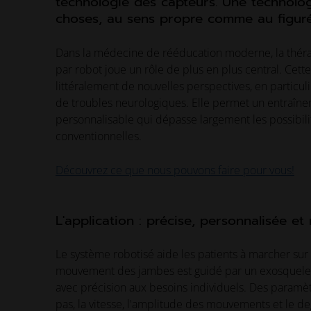
technologie des capteurs. Une technolog
choses, au sens propre comme au figuré
Dans la médecine de rééducation moderne, la théra
par robot joue un rôle de plus en plus central. Cett
littéralement de nouvelles perspectives, en particuli
de troubles neurologiques. Elle permet un entraînem
personnalisable qui dépasse largement les possibili
conventionnelles.
Découvrez ce que nous pouvons faire pour vous!
L'application : précise, personnalisée et
Le système robotisé aide les patients à marcher sur 
mouvement des jambes est guidé par un exosquelet
avec précision aux besoins individuels. Des paramèt
pas, la vitesse, l'amplitude des mouvements et le d