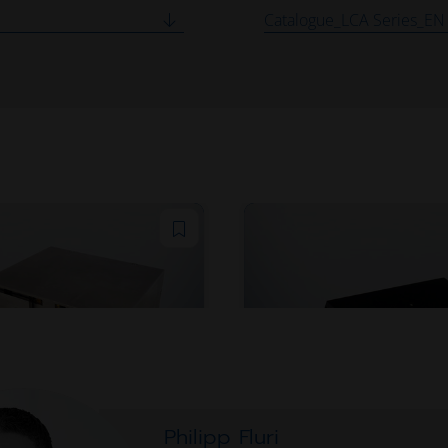
Catalogue_LCA Series_EN
Philipp Fluri
ppin série GRP
Actionneur de jauge