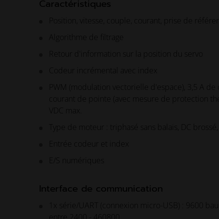
Caractéristiques
Position, vitesse, couple, courant, prise de référ
Algorithme de filtrage
Retour d'information sur la position du servo
Codeur incrémental avec index
PWM (modulation vectorielle d'espace), 3,5 A de 
courant de pointe (avec mesure de protection t
VDC max.
Type de moteur : triphasé sans balais, DC brossé
Entrée codeur et index
E/S numériques
Interface de communication
1x série/UART (connexion micro-USB) : 9600 bau
entre 2400 - 460800