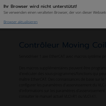
Ihr Browser wird nicht unterstützt!
Sie verwenden einen veralteten Browser, der von dieser Webseite
Browser aktualisieren
Accueil
Drive Technologies
Catalogue des produ
Contrôleur Moving Coi
Servodriver 1 axe EtherCAT avec macros système 
Des macros supplémentaires peuvent être programm
d'exécuter des sous-programmes/fonctions qui peuv
maître EtherCAT. Des connaissances de base sur le 
configurer les paramètres d'asservissement du VLC-
d'informations sur les paramètres d'asservissement 
consulter le manuel actuel VLCI-R1 ou VLCI-X1.