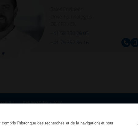
MSA8
Sales Engineer
Drive Technologies
DE / FR / EN
+41 58 330 26 05
+41 79 352 86 16
sse 3.1
CH-5630 Muri (AG)
.com
y compris l'historique des recherches et de la navigation) et pour
aration de Protection des Donnée
CGV
CGA