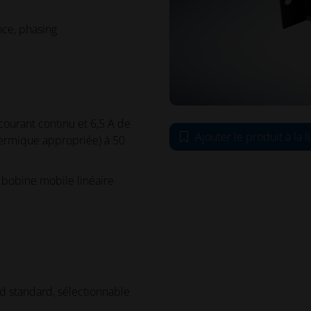
ence, phasing
courant continu et 6,5 A de
Ajouter le produit à la l
hermique appropriée) à 50
, bobine mobile linéaire
d standard, sélectionnable