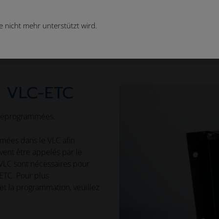
 nicht mehr unterstützt wird.
its
Électronique
Contrôleur Moving Coil VLC-ETC
l VLC-ETC
préprogrammées.
ées dans le VLC afin
ent être appelés par le
VLC sont nécessaires pour
ETC. Pour plus
et la programmation, veuillez