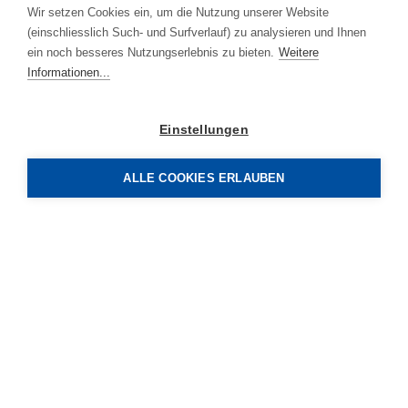
Wir setzen Cookies ein, um die Nutzung unserer Website
(einschliesslich Such- und Surfverlauf) zu analysieren und Ihnen
ein noch besseres Nutzungserlebnis zu bieten.
Weitere
Informationen...
Einstellungen
ALLE COOKIES ERLAUBEN
Antrimon Group AG
Gotthardstrasse 3.1
CH-5630 Muri (AG)
Service
Blog