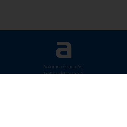
Antrimon Group AG
Gotthardstrasse 3.1
CH-5630 Muri (AG)
Service
Blog