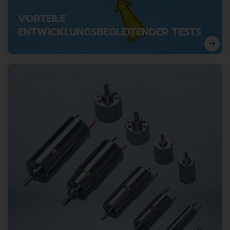
VORTEILE
ENTWICKLUNGSBEGLEITENDER TESTS
Kosten senken, Qualität sichern: Warum
entwicklungsbegleitende Tests unverzichtbar sind.