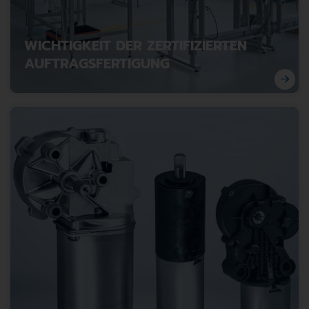
WICHTIGKEIT DER ZERTIFIZIERTEN
AUFTRAGSFERTIGUNG
Die zertifizierte Auftragsfertigung unterstützt
Unternehmen bei der Agilität und Innovation während
Risiken und Kosten sinken. Die Kombination aus
Flexibilität, Qualität, Compliance und Liefer­sicherheit
macht Contract Manufacturing zu einem strategischen
Asset und schafft Zeit für Ihre Kernkompetenzen.