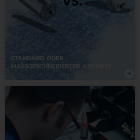
nahtlose Integration in übergeordnete Systeme. Genau
an diesem Punkt setzt die Universal Motion Control
(UMC 3.0) von Antrimon an.
STANDARD ODER
MASSGESCHNEIDERTER ANTRIEB?
Standard‑Antriebe scheitern in anspruchsvollen
Umgebungen häufig an Hitze, Schmutz, Feuchtigkeit,
Dauerbetrieb, Vibrationen und steigenden
Präzisionsanforderungen, was zu Verschleiss, Ausfällen,
ineffizientem Betrieb und teuren Stillständen führt.
Massgeschneiderte Antriebe können diese Schwächen