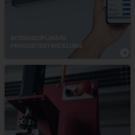
INTERDISZIPLINÄRE
PRODUKTENTWICKLUNG
Wenn Mechanik, Elektronik und Software
zusammenspielen: Erfolgsrezepte für interdisziplinäre
Entwicklung.