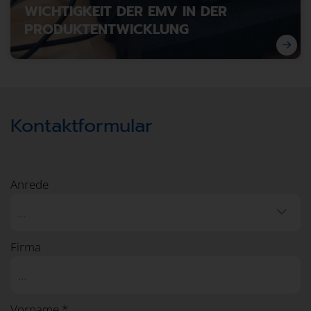
WICHTIGKEIT DER EMV IN DER
PRODUKTENTWICKLUNG
Kontaktformular
Warum elektromagnetische Verträglichkeit früh
mitgedacht werden muss.
Anrede
...
Firma
Vorname *