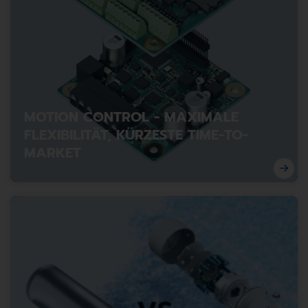
MOTION CONTROL - MAXIMALE
FLEXIBILITÄT, KÜRZESTE TIME-TO-
MARKET
In modernen Maschinen- und Geräteentwicklungen
steigen die Anforderungen an Antriebssysteme
kontinuierlich: höhere Präzision, steigende
Variantenvielfalt, kürzere Entwicklungszeiten und