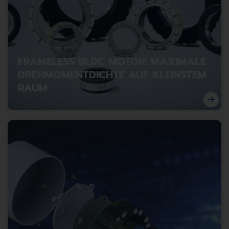
FRAMELESS BLDC MOTOR: MAXIMALE
DREHMOMENTDICHTE AUF KLEINSTEM
RAUM
Die Vorteile von Frameless BLDC Motoren und ob sie
die passende Lösung für Ihre Anwendung sind.